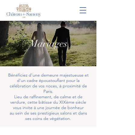
Mariages
Bénéficiez d’une demeure majestueuse et
d’un cadre époustouflant pour la
célébration de vos noces, à proximité de
Paris.
Lieu de raffinement, de calme et de
verdure, cette bâtisse du XIXème siècle
vous invite à une journée de bonheur
au sein de ses prestigieux salons et dans
ses coins de végétation.